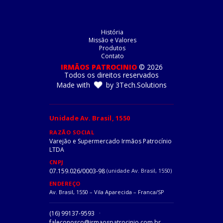
História
Missão e Valores
Produtos
Contato
IRMÃOS PATROCINIO
©
2026
Todos os direitos reservados
Made with
by
3Tech.
Solutions
Unidade Av. Brasil, 1550
RAZÃO SOCIAL
Varejão e Supermercado Irmãos Patrocínio
LTDA
CNPJ
07.159.026/0003-98
(unidade Av. Brasil, 1550)
ENDEREÇO
Av. Brasil, 1550 – Vila Aparecida – Franca/SP
(16) 99137-9593
·
faleconosco@irmaospatrocinio.com.br